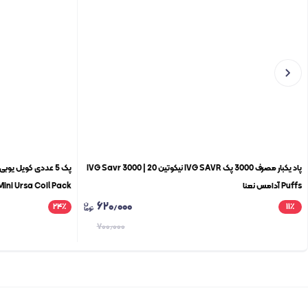
پاد یکبار مصرف 3000 پک IVG SAVR نیکوتین 20 | IVG Savr 3000
پک 5 عددی کویل یو
Puffs آدامس نعنا
ini Ursa Coil Pack
۶۲۰٫۰۰۰
۲۴
٪
۱۱
٪
۷۰۰٫۰۰۰