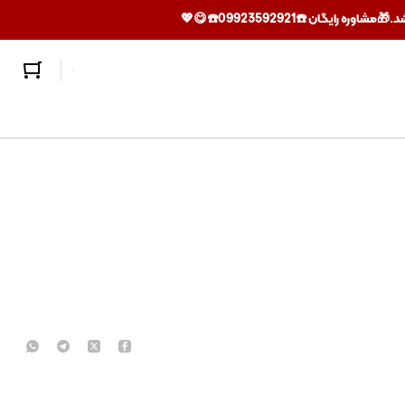
ان ☎️09923592921☎️😋💖