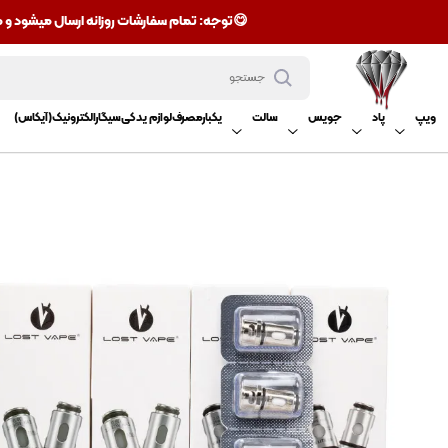
😋توجه: تمام سفارشات روزانه ارسال میشود و میتوان
ویپ
پاد
جویس
سالت
یکبارمصرف
لوازم یدکی
سیگارالکترونیک(آیکاس)