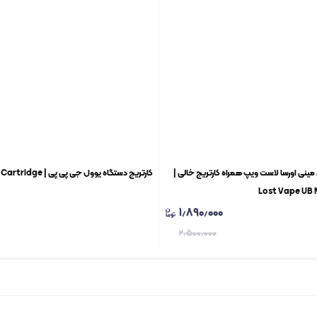
بی مینی اورسا لاست ویپ همراه کارتریج خالی |
کارتریج دستگاه یوول جی پی پی | Uwell GPP Pod Cartridge
Lost Vape UB M
۱٫۸۹۰٫۰۰۰
۲٫۵۰۰٫۰۰۰